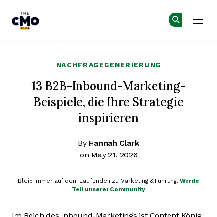
The CMO
Co
Co
Skip to main content
NACHFRAGEGENERIERUNG
13 B2B-Inbound-Marketing-
Beispiele, die Ihre Strategie
inspirieren
By
Hannah Clark
on May 21, 2026
Bleib immer auf dem Laufenden zu Marketing & Führung.
Werde
Teil unserer Community
Im Reich des Inbound-Marketings ist Content König,