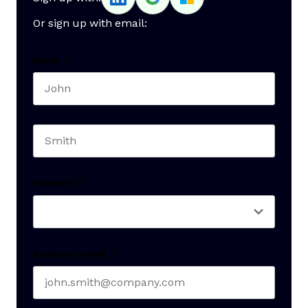
Or sign up with email:
Name
*
First name
Last name
Seniority
*
Business email
*