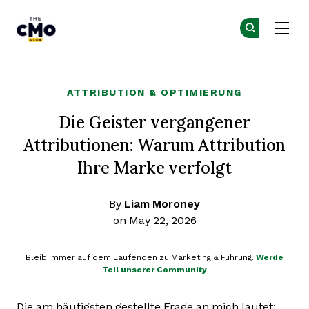
The CMO
Co
Co
Skip to main content
ATTRIBUTION & OPTIMIERUNG
Die Geister vergangener
Attributionen: Warum Attribution
Ihre Marke verfolgt
By
Liam Moroney
on May 22, 2026
Bleib immer auf dem Laufenden zu Marketing & Führung.
Werde
Teil unserer Community
Die am häufigsten gestellte Frage an mich lautet: