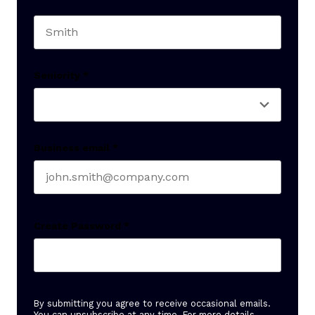
First name
Last name
Seniority
*
Business email
*
Create Password
*
By submitting you agree to receive occasional emails.
You can unsubscribe at any time. For more details