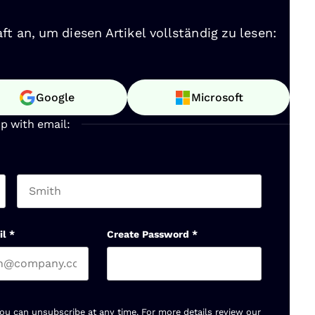
ft an, um diesen Artikel vollständig zu lesen:
Google
Microsoft
up with email:
Last name
il
*
Create Password
*
You can unsubscribe at any time. For more details review our