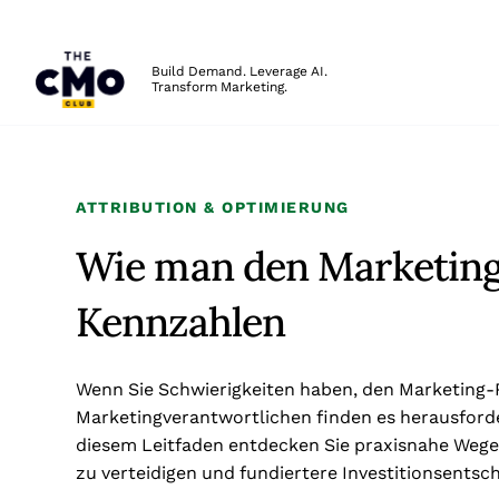
The CMO
Build Demand. Leverage AI.
Transform Marketing.
Skip to main content
ATTRIBUTION & OPTIMIERUNG
Wie man den Marketinge
Kennzahlen
Wenn Sie Schwierigkeiten haben, den Marketing-RO
Marketingverantwortlichen finden es herausforde
diesem Leitfaden entdecken Sie praxisnahe Weg
zu verteidigen und fundiertere Investitionsentsc