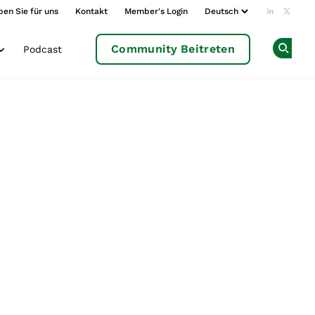
ben Sie für uns
Kontakt
Member's Login
Add us o
Follow
Community Beitreten
Podcast
Op