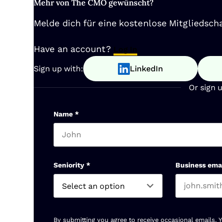
Mehr von The CMO gewünscht?
Melde dich für eine kostenlose Mitgliedscha
Have an account?
Log In
Sign up with:
LinkedIn
Or sign 
Name
*
First name
Seniority
*
Business ema
By submitting you agree to receive occasional emails. 