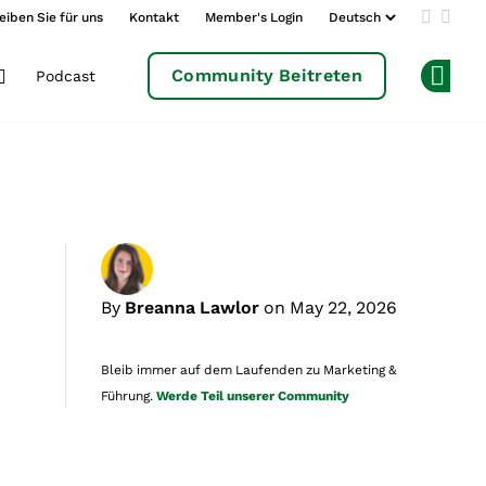
eiben Sie für uns
Kontakt
Member's Login
Add us 
Follo
Community Beitreten
Podcast
Op
By
Breanna Lawlor
on May 22, 2026
Bleib immer auf dem Laufenden zu Marketing &
Führung.
Werde Teil unserer Community