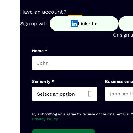
Have an account?
Log In
Sign up with:
LinkedIn
Or sign 
Name
*
First name
Seniority
*
Business ema
By submitting you agree to receive occasional emails. 
Privacy Policy
.