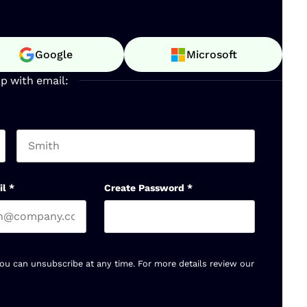
Google
Microsoft
up with email:
Last name
il
*
Create Password
*
You can unsubscribe at any time. For more details review our