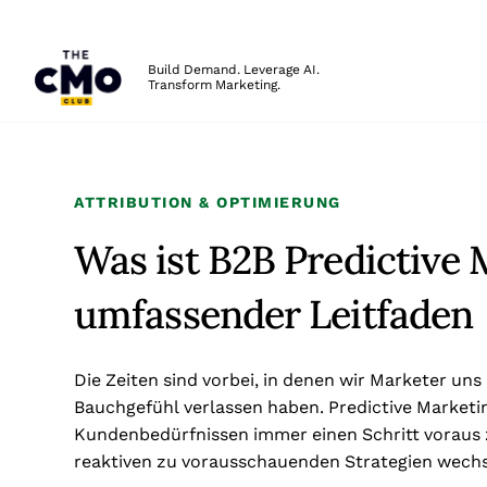
The CMO
Build Demand. Leverage AI.
Transform Marketing.
Skip to main content
ATTRIBUTION & OPTIMIERUNG
Was ist B2B Predictive 
umfassender Leitfaden
Die Zeiten sind vorbei, in denen wir Marketer uns
Bauchgefühl verlassen haben. Predictive Marketi
Kundenbedürfnissen immer einen Schritt voraus zu
reaktiven zu vorausschauenden Strategien wechs