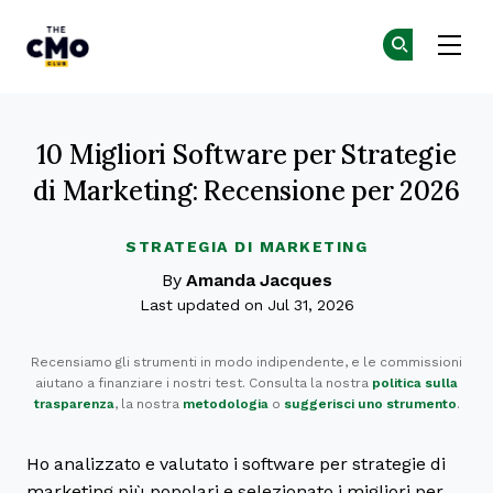
The CMO
Un
Un
Skip to main content
10 Migliori Software per Strategie
di Marketing: Recensione per 2026
STRATEGIA DI MARKETING
By
Amanda Jacques
Last updated on Jul 31, 2026
Recensiamo gli strumenti in modo indipendente, e le commissioni
aiutano a finanziare i nostri test. Consulta la nostra
politica sulla
trasparenza
, la nostra
metodologia
o
suggerisci uno strumento
.
Ho analizzato e valutato i software per strategie di
marketing più popolari e selezionato i migliori per