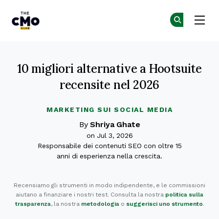
The CMO
Un
Un
Skip to main content
10 migliori alternative a Hootsuite
recensite nel 2026
MARKETING SUI SOCIAL MEDIA
By
Shriya Ghate
on Jul 3, 2026
Responsabile dei contenuti SEO con oltre 15
anni di esperienza nella crescita.
Recensiamo gli strumenti in modo indipendente, e le commissioni
aiutano a finanziare i nostri test. Consulta la nostra
politica sulla
trasparenza
, la nostra
metodologia
o
suggerisci uno strumento
.