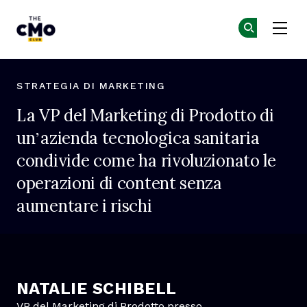
Skip to main content
The CMO
Un
Un
STRATEGIA DI MARKETING
La VP del Marketing di Prodotto di
un’azienda tecnologica sanitaria
condivide come ha rivoluzionato le
operazioni di content senza
aumentare i rischi
NATALIE SCHIBELL
VP del Marketing di Prodotto presso