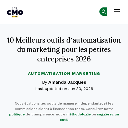
The CMO
Re
Re
Skip to main content
10 Meilleurs outils d’automatisation
du marketing pour les petites
entreprises 2026
AUTOMATISATION MARKETING
By
Amanda Jacques
Last updated on Jun 30, 2026
Nous évaluons les outils de manière indépendante, et les
commissions aident à financer nos tests. Consultez notre
politique
de transparence, notre
méthodologie
ou
suggérez un
outil
.