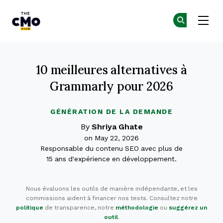
The CMO
Re
Re
Skip to main content
10 meilleures alternatives à
Grammarly pour 2026
GÉNÉRATION DE LA DEMANDE
By
Shriya Ghate
on May 22, 2026
Responsable du contenu SEO avec plus de
15 ans d'expérience en développement.
Nous évaluons les outils de manière indépendante, et les
commissions aident à financer nos tests. Consultez notre
politique
de transparence, notre
méthodologie
ou
suggérez un
outil
.