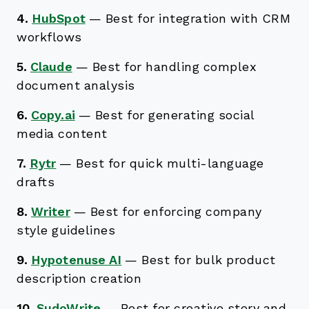
4.
HubSpot
—
Best for integration with CRM
workflows
5.
Claude
—
Best for handling complex
document analysis
6.
Copy.ai
—
Best for generating social
media content
7.
Rytr
—
Best for quick multi-language
drafts
8.
Writer
—
Best for enforcing company
style guidelines
9.
Hypotenuse AI
—
Best for bulk product
description creation
10.
SudoWrite
—
Best for creative story and