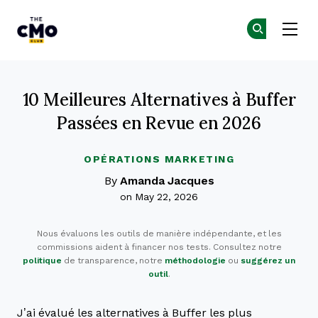
The CMO
Re
Re
Skip to main content
10 Meilleures Alternatives à Buffer
Passées en Revue en 2026
OPÉRATIONS MARKETING
By
Amanda Jacques
on May 22, 2026
Nous évaluons les outils de manière indépendante, et les
commissions aident à financer nos tests. Consultez notre
politique
de transparence, notre
méthodologie
ou
suggérez un
outil
.
J’ai évalué les alternatives à Buffer les plus