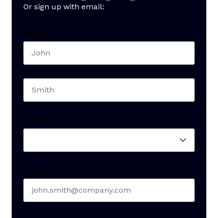
Or sign up with email:
Name
*
First name
Last name
Seniority
*
Business email
*