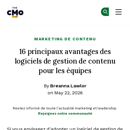
The CMO
Re
Re
Skip to main content
MARKETING DE CONTENU
16 principaux avantages des
logiciels de gestion de contenu
pour les équipes
By
Breanna Lawlor
on May 22, 2026
Restez informé de toute l’actualité marketing et leadership.
Rejoignez notre communauté
Si vous envisagez d'adopter un logiciel de gestion de