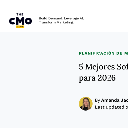
The CMO
Build Demand. Leverage AI.
Transform Marketing.
Skip to main content
PLANIFICACIÓN DE 
5 Mejores So
para 2026
By
Amanda Ja
Last updated o