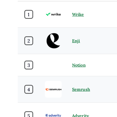
1
Wrike
2
Enji
3
Notion
4
Semrush
5
Adverity