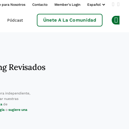
e para Nosotros
Contacto
Member's Login
Add us 
Follo
Únete A La Comunidad
Pódcast
Op
ng Revisados
ra independiente,
ar nuestras
ca
de
gía
o
sugiere una