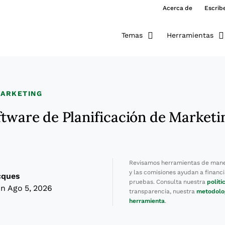
Acerca de
Escrib
Temas
Herramientas
MARKETING
ftware de Planificación de Marketi
Revisamos herramientas de mane
y las comisiones ayudan a financi
cques
pruebas. Consulta nuestra
políti
n Ago 5, 2026
transparencia, nuestra
metodolo
herramienta
.