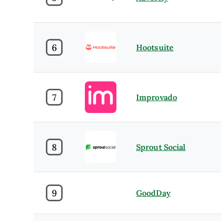
6
Hootsuite
7
Improvado
8
Sprout Social
9
GoodDay