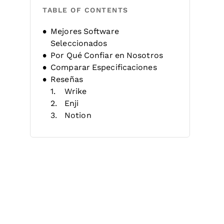
TABLE OF CONTENTS
Mejores Software
Seleccionados
Por Qué Confiar en Nosotros
Comparar Especificaciones
Reseñas
Wrike
Enji
Notion
Semrush
Adverity
Hootsuite
Improvado
Sprout Social
GoodDay
ConverKit
Otros Software de Planificación
de Marketing