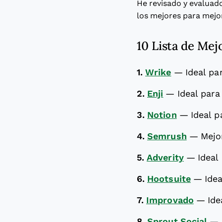
He revisado y evaluad
los mejores para mejor
10 Lista de Mej
1.
Wrike
—
Ideal pa
2.
Enji
—
Ideal para
3.
Notion
—
Ideal p
4.
Semrush
—
Mejo
5.
Adverity
—
Ideal
6.
Hootsuite
—
Ide
7.
Improvado
—
Ide
8.
Sprout Social
—