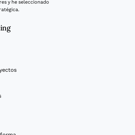
res y he seleccionado
ratégica.
ting
oyectos
s
aforma