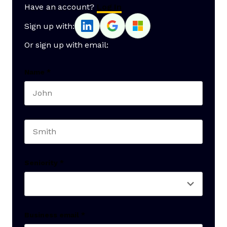
Have an account?
Log In
Sign up with:
Or sign up with email:
Name
*
First name
Last name
Seniority
*
Business email
*