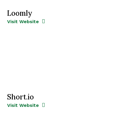
Loomly
Opens new window
Opens New Window
Visit Website
Short.io
Opens new window
Opens New Window
Visit Website