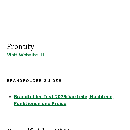
Frontify
Opens new window
Opens New Window
Visit Website
BRANDFOLDER GUIDES
Brandfolder Test 2026: Vorteile, Nachteile,
Opens new window
Funktionen und Preise