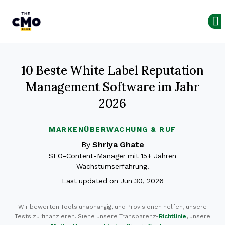
The CMO
Skip to main content
10 Beste White Label Reputation
Management Software im Jahr
2026
MARKENÜBERWACHUNG & RUF
By
Shriya Ghate
SEO-Content-Manager mit 15+ Jahren
Wachstumserfahrung.
Last updated on Jun 30, 2026
Wir bewerten Tools unabhängig, und Provisionen helfen, unsere
Tests zu finanzieren. Siehe unsere Transparenz-
Richtlinie
, unsere