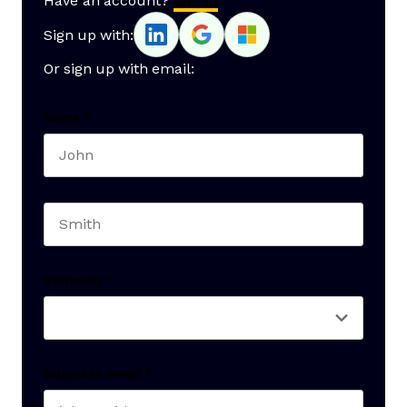
Have an account?
Log In
Sign up with:
Or sign up with email:
Name
*
First name
Last name
Seniority
*
Business email
*