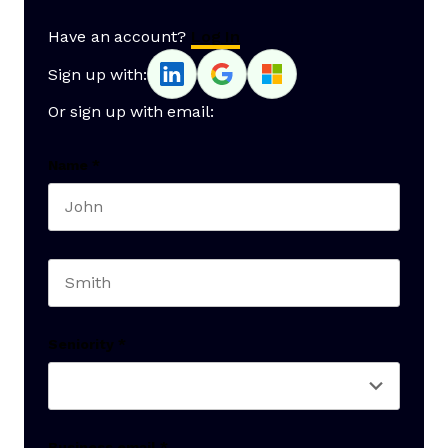
Have an account?
Log In
Sign up with:
Or sign up with email:
Name
*
First name
Last name
Seniority
*
Business email
*