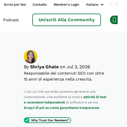
Scrivi per Noi
Contatto
Member's Login
Add us 
Follo
Unisciti Alla Community
Podcast
Op
By
Shriya Ghate
on Jul 3, 2026
Responsabile dei contenuti SEO con oltre
15 anni di esperienza nella crescita.
I clic sui link qui sotto possono generare una
commissione, che sostiene la nostra
attività di test
e recensioni indipendenti
di software e servizi.
Scopri di più su come garantiamo trasparenza
.
Why Trust Our Reviews?