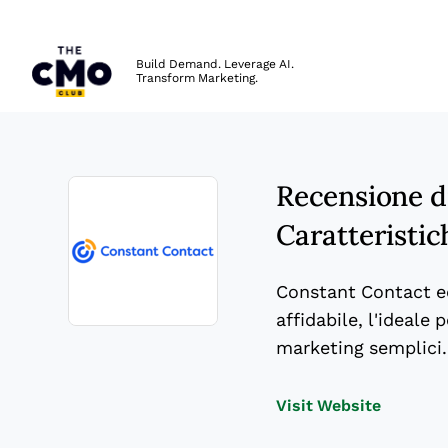
The CMO
Build Demand. Leverage AI.
Transform Marketing.
Skip to main content
Recensione d
Caratteristic
Constant Contact ecc
affidabile, l'ideale
Opens new window
marketing semplici.
Opens n
Visit Website