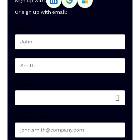
Sign up with:
Or sign up with email:
Name
*
First name
Last name
Seniority
*
Business email
*