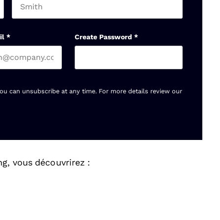
Last name
il
*
Create Password
*
You can unsubscribe at any time. For more details review our
g, vous découvrirez :