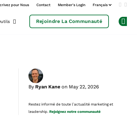
crivez pour Nous
Contact
Member's Login
Add us 
Follo
Rejoindre La Communauté
utils
Op
By
Ryan Kane
on May 22, 2026
Restez informé de toute l’actualité marketing et
leadership.
Rejoignez notre communauté