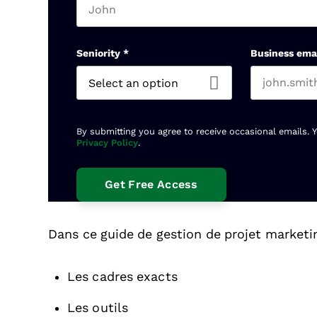
First name
Seniority
*
Business ema
By submitting you agree to receive occasional emails. 
Privacy Policy
.
Dans ce guide de gestion de projet marketin
Les cadres exacts
Les outils