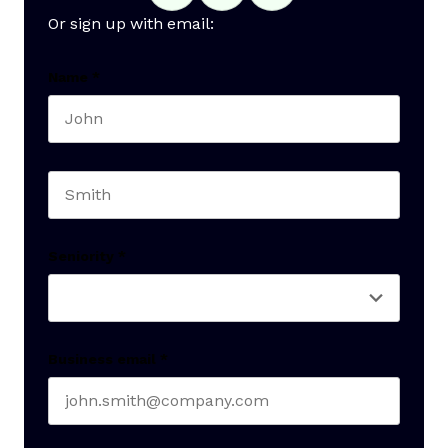
Or sign up with email:
Name
*
First name
Last name
Seniority
*
Business email
*