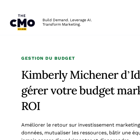
The CMO
Build Demand. Leverage AI.
Transform Marketing.
Skip to main content
GESTION DU BUDGET
Kimberly Michener d’Id
gérer votre budget mark
ROI
Améliorer le retour sur investissement marketing
données, mutualiser les ressources, bâtir une éq