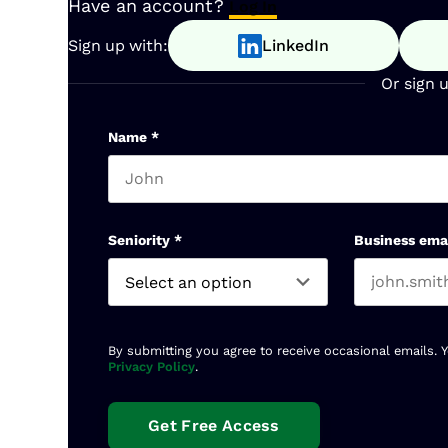
Have an account?
Log In
Sign up with:
LinkedIn
Or sign 
Name
*
First name
Seniority
*
Business ema
By submitting you agree to receive occasional emails. 
Privacy Policy
.