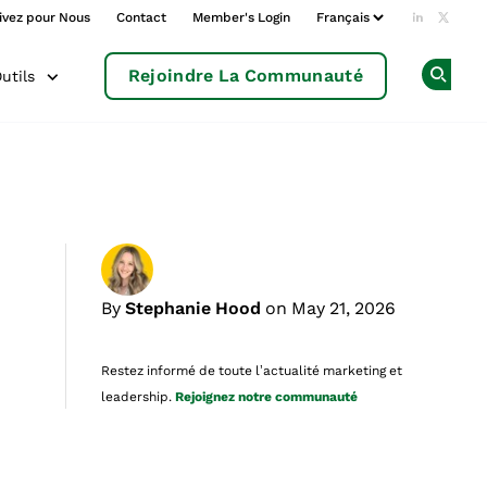
ivez pour Nous
Contact
Member's Login
Add us o
Follow
Rejoindre La Communauté
utils
Op
By
Stephanie Hood
on May 21, 2026
Restez informé de toute l’actualité marketing et
leadership.
Rejoignez notre communauté