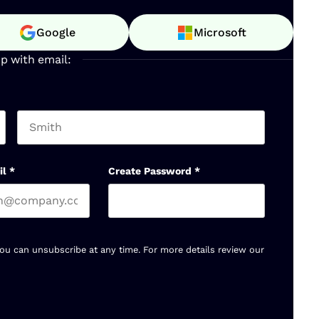
Google
Microsoft
up with email:
Last name
il
*
Create Password
*
You can unsubscribe at any time. For more details review our