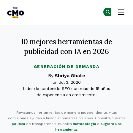
The CMO
Ún
Ún
Skip to main content
10 mejores herramientas de
publicidad con IA en 2026
GENERACIÓN DE DEMANDA
By
Shriya Ghate
on Jul 3, 2026
Líder de contenido SEO con más de 15 años
de experiencia en crecimiento.
Revisamos herramientas de manera independiente, y las
comisiones ayudan a financiar nuestras pruebas. Consulta nuestra
política
de transparencia, nuestra
metodología
o
sugiere una
herramienta
.