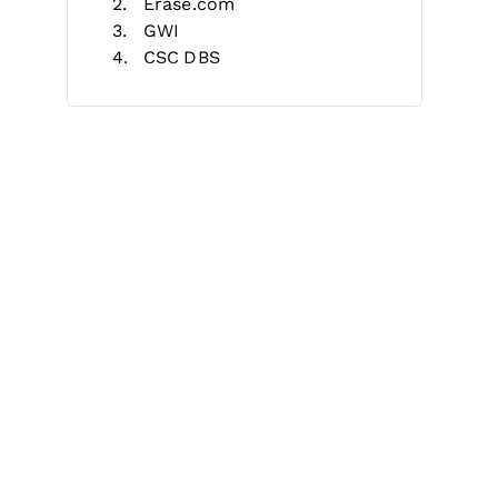
Erase.com
GWI
CSC DBS
BrandShelter
Questel
TramaTM
Reputation Sciences
Keltie
Morado
Otros Servicios de Monitoreo de
Marca en Línea
¿Qué son los Servicios de
Monitoreo de Marca en Línea?
Criterios de Selección
Reseñas Relacionadas
Cómo Elegir
Servicios Clave
Beneficios
Costos y Precios