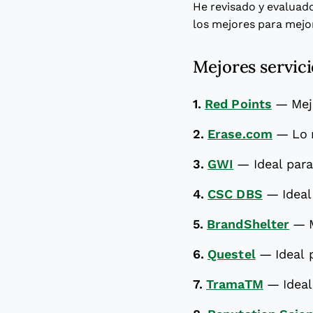
He revisado y evaluad
los mejores para mejo
Mejores servic
1.
Red Points
—
Mej
2.
Erase.com
—
Lo 
3.
GWI
—
Ideal par
4.
CSC DBS
—
Idea
5.
BrandShelter
—
6.
Questel
—
Ideal 
7.
TramaTM
—
Idea