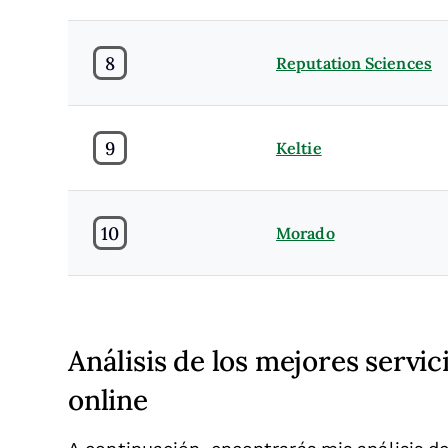
8
Reputation Sciences
9
Keltie
10
Morado
Análisis de los mejores servi
online