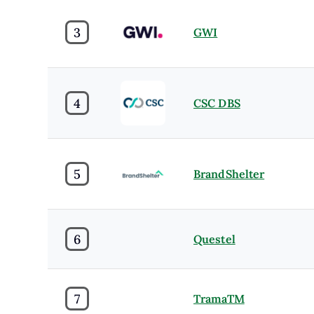
3
GWI
4
CSC DBS
5
BrandShelter
6
Questel
7
TramaTM