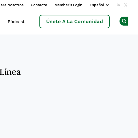
para Nosotros
Contacto
Member's Login
Add us o
Follow
Únete A La Comunidad
Pódcast
Op
 Línea