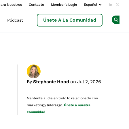
para Nosotros
Contacto
Member's Login
Add us o
Follow
Únete A La Comunidad
Pódcast
Op
By
Stephanie Hood
on Jul 2, 2026
Mantente al día en todo lo relacionado con
marketing y liderazgo.
Únete a nuestra
comunidad