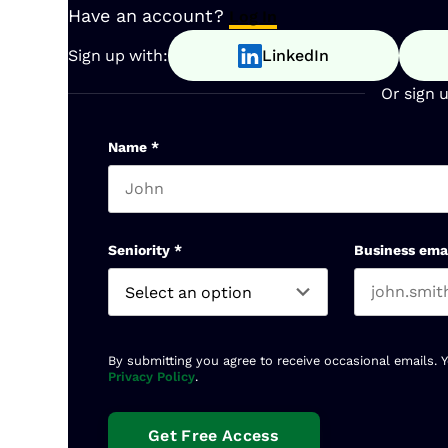
Have an account?
Log In
Sign up with:
LinkedIn
Or sign 
Name
*
First name
Seniority
*
Business ema
By submitting you agree to receive occasional emails. 
Privacy Policy
.