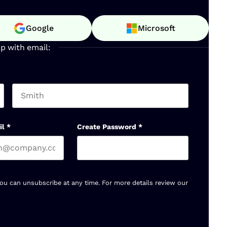
Google
Microsoft
up with email:
Last name
il
*
Create Password
*
You can unsubscribe at any time. For more details review our