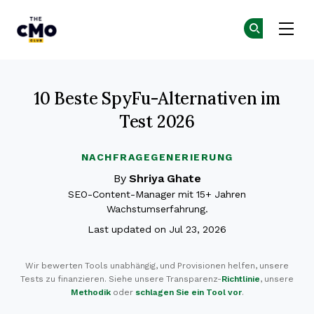
The CMO
Co
Co
Skip to main content
10 Beste SpyFu-Alternativen im
Test 2026
NACHFRAGEGENERIERUNG
By
Shriya Ghate
SEO-Content-Manager mit 15+ Jahren
Wachstumserfahrung.
Last updated on Jul 23, 2026
Wir bewerten Tools unabhängig, und Provisionen helfen, unsere
Tests zu finanzieren. Siehe unsere Transparenz-
Richtlinie
, unsere
Methodik
oder
schlagen Sie ein Tool vor
.