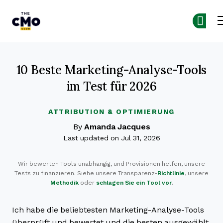
The CMO
Skip to main content
10 Beste Marketing-Analyse-Tools
im Test für 2026
ATTRIBUTION & OPTIMIERUNG
By
Amanda Jacques
Last updated on Jul 31, 2026
Wir bewerten Tools unabhängig, und Provisionen helfen, unsere
Tests zu finanzieren. Siehe unsere Transparenz-
Richtlinie
, unsere
Methodik
oder
schlagen Sie ein Tool vor
.
Ich habe die beliebtesten Marketing-Analyse-Tools
überprüft und bewertet und die besten ausgewählt,