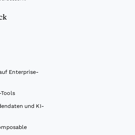
ck
uf Enterprise-
-Tools
dendaten und KI-
composable