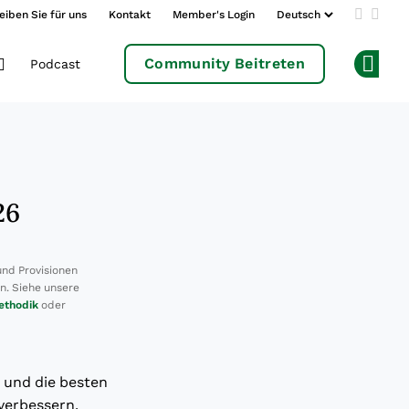
eiben Sie für uns
Kontakt
Member's Login
Add us 
Follo
Community Beitreten
Podcast
Op
26
und Provisionen
en. Siehe unsere
ethodik
oder
 und die besten
verbessern.