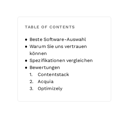
TABLE OF CONTENTS
Beste Software-Auswahl
Warum Sie uns vertrauen
können
Spezifikationen vergleichen
Bewertungen
Contentstack
Acquia
Optimizely
Adobe Experience Manager
HubSpot CMS Hub
SAP Customer Experience
Contentful
Sitecore Experience
Platform