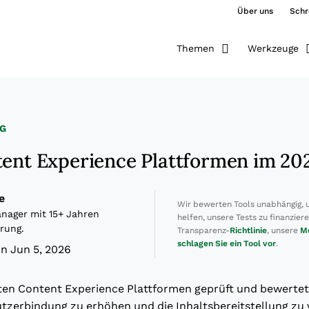
Über uns
Schr
Themen
Werkzeuge
G
tent Experience Plattformen im 20
e
Wir bewerten Tools unabhängig, 
ager mit 15+ Jahren
helfen, unsere Tests zu finanzier
rung.
Transparenz-
Richtlinie
, unsere
M
schlagen Sie ein Tool vor
.
n Jun 5, 2026
sten Content Experience Plattformen geprüft und bewertet
tzerbindung zu erhöhen und die Inhaltsbereitstellung zu 