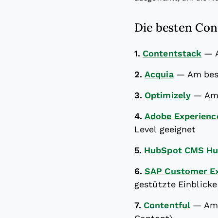
Die besten Con
1.
Contentstack
—
2.
Acquia
—
Am best
3.
Optimizely
—
Am
4.
Adobe Experienc
Level geeignet
5.
HubSpot CMS H
6.
SAP Customer Ex
gestützte Einblicke
7.
Contentful
—
Am 