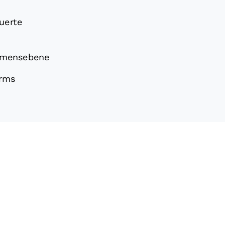
uerte
hmensebene
orms