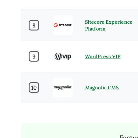
Sitecore Experience
8
Platform
9
WordPress VIP
10
Magnolia CMS
Featu