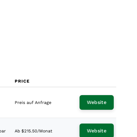
PRICE
Website
Preis auf Anfrage
Website
bar
Ab $215.50/Monat