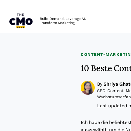
The CMO
Build Demand. Leverage AI.
Transform Marketing.
Skip to main content
CONTENT-MARKETIN
10 Beste Con
By
Shriya Ghat
SEO-Content-Man
Wachstumserfah
Last updated o
Ich habe die beliebte
ausgewählt, um die Nu