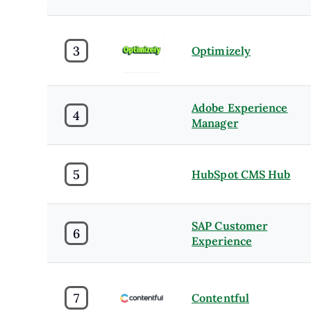
3
Optimizely
Adobe Experience
4
Manager
5
HubSpot CMS Hub
SAP Customer
6
Experience
7
Contentful