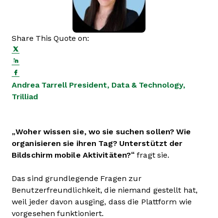
Share This Quote on:
Share on Twitter
Share on LinkedIn
Share on Facebook
Opens new window
Andrea Tarrell
President, Data & Technology,
Opens new window
Trilliad
„Woher wissen sie, wo sie suchen sollen? Wie
organisieren sie ihren Tag? Unterstützt der
Bildschirm mobile Aktivitäten?“
fragt sie.
Das sind grundlegende Fragen zur
Benutzerfreundlichkeit, die niemand gestellt hat,
weil jeder davon ausging, dass die Plattform wie
vorgesehen funktioniert.