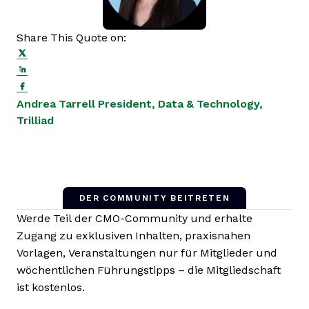
Share This Quote on:
Share on Twitter
Share on LinkedIn
Share on Facebook
Opens new window
Andrea Tarrell
President, Data & Technology,
Opens new window
Trilliad
DER COMMUNITY BEITRETEN
Werde Teil der CMO-Community und erhalte
Zugang zu exklusiven Inhalten, praxisnahen
Vorlagen, Veranstaltungen nur für Mitglieder und
wöchentlichen Führungstipps – die Mitgliedschaft
ist kostenlos.