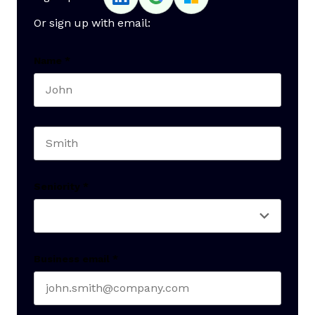
Or sign up with email:
Name
*
First name
Last name
Seniority
*
Business email
*