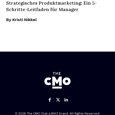
Strategisches Produktmarketing: Ein 5-
Schritte-Leitfaden für Manager
By Kristi Nikkel
Like us on Facebook
Follow us on Twitter
Add us on Linked
Opens new window
© 2026 The CMO Club a
BWZ
brand. All Rights Reserved.