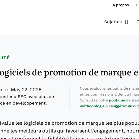
À propos
É
Sujettes
O
LITÉ
 logiciels de promotion de marque 
Nous évaluons les outils de mani
e
on May 22, 2026
et les commissions aident à finan
contenu SEO avec plus de
Consultez notre
politique
de tran
nce en développement.
méthodologie
ou
suggérez un out
 évalué les logiciels de promotion de marque les plus popul
onné les meilleurs outils qui favorisent l’engagement, nour
s et renforcent la fidélité à la marque sur le long terme.