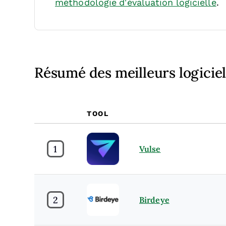
méthodologie d’évaluation logicielle
.
Résumé des meilleurs logicie
TOOL
1
Vulse
2
Birdeye