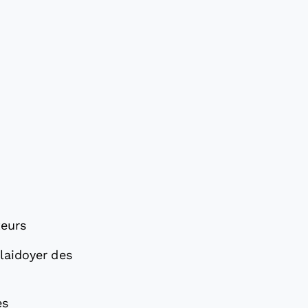
teurs
laidoyer des
es