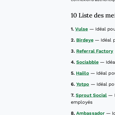
10 Liste des me
1.
Vulse
—
Idéal pou
2.
Birdeye
—
Idéal 
3.
Referral Factory
4.
Sociabble
—
Idéa
5.
Haiilo
—
Idéal po
6.
Yotpo
—
Idéal po
7.
Sprout Social
—
employés
8.
Ambassador
—
I