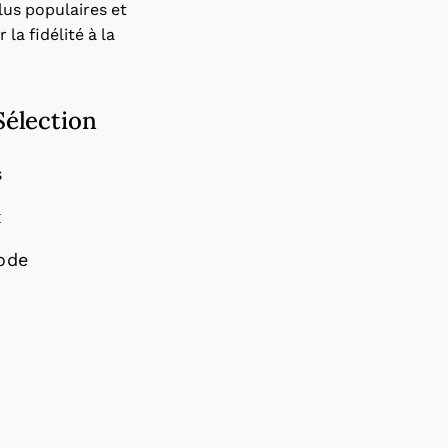
lus populaires et
la fidélité à la
Sélection
s
x
ode