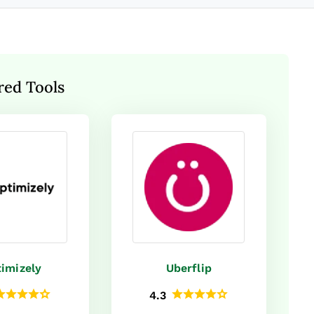
red Tools
imizely
Uberflip
4.3