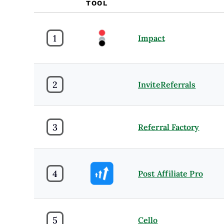
TOOL
1
Impact
2
InviteReferrals
3
Referral Factory
4
Post Affiliate Pro
5
Cello