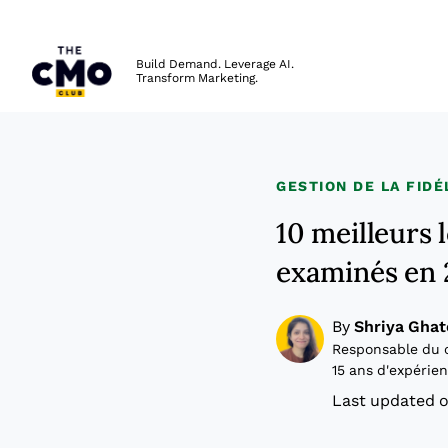
The CMO
Build Demand. Leverage AI.
Transform Marketing.
Skip to main content
GESTION DE LA FIDÉ
10 meilleurs
examinés en
By
Shriya Ghat
Responsable du 
15 ans d'expérie
Last updated o