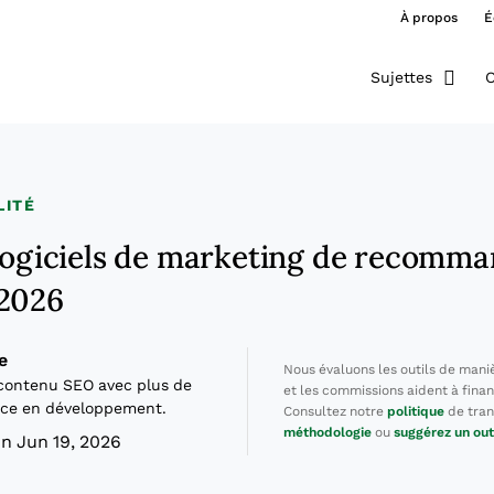
À propos
É
Sujettes
O
LITÉ
 logiciels de marketing de recomm
 2026
e
Nous évaluons les outils de mani
contenu SEO avec plus de
et les commissions aident à finan
nce en développement.
Consultez notre
politique
de tran
méthodologie
ou
suggérez un out
n Jun 19, 2026