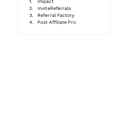
Impact
InviteReferrals
Referral Factory
Post Affiliate Pro
Cello
Referral Rock
GrowSurf
ReferralCandy
Mention Me
Affiliatly
Autres logiciels de marketing de
recommandation
Autres évaluations de logiciels
marketing
Critères de sélection
Comment choisir
Tendances du marketing de
recommandation
Qu'est-ce qu'un logiciel de