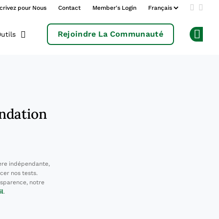
crivez pour Nous
Contact
Member's Login
Add us 
Follo
Rejoindre La Communauté
utils
Op
andation
ère indépendante,
cer nos tests.
sparence, notre
il
.