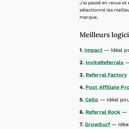
J’ai passé en revue et
sélectionné les meilleu
marque.
Meilleurs logi
1.
Impact
—
Idéal 
2.
InviteReferrals
3.
Referral Factory
4.
Post Affiliate Pr
5.
Cello
—
Idéal po
6.
Referral Rock
—
7.
GrowSurf
—
Idéa