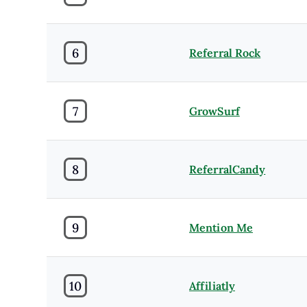
6
Referral Rock
7
GrowSurf
8
ReferralCandy
9
Mention Me
10
Affiliatly