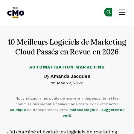
The CMO
Re
Re
Skip to main content
10 Meilleurs Logiciels de Marketing
Cloud Passés en Revue en 2026
AUTOMATISATION MARKETING
By
Amanda Jacques
on May 22, 2026
Nous évaluons les outils de manière indépendante, et les
commissions aident à financer nos tests. Consultez notre
politique
de transparence, notre
méthodologie
ou
suggérez un
outil
.
J’ai examiné et évalué les logiciels de marketing