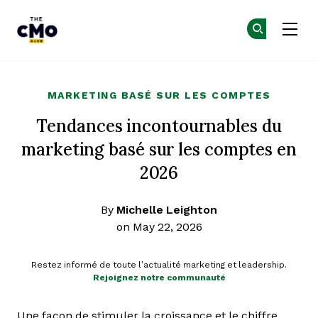
The CMO
Re
Re
Skip to main content
MARKETING BASÉ SUR LES COMPTES
Tendances incontournables du
marketing basé sur les comptes en
2026
By
Michelle Leighton
on May 22, 2026
Restez informé de toute l’actualité marketing et leadership.
Rejoignez notre communauté
Une façon de stimuler la croissance et le chiffre