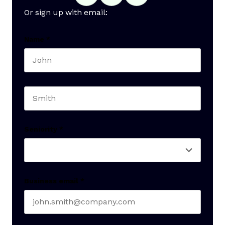
Or sign up with email:
Name
*
First name
Last name
Seniority
*
Business email
*