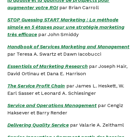
la qualité et la quantité de prospects pour
augmenter votre ROI
par Brian Carroll
STOP Guessing START Marketing : La méthode
simple en 5 étapes pour une stratégie marketing
très efficace
par John Smiddy
Handbook of Services Marketing and Management
par Teresa A. Swartz et Dawn Iacobucci
Essentials of Marketing Research
par Joseph Hair,
David Ortinau et Dana E. Harrison
The Service Profit Chain
par James L. Heskett, W.
Earl Sasser et Leonard A. Schlesinger
Service and Operations Management
par Cengiz
Haksever et Barry Render
Delivering Quality Service
par Valarie A. Zeithaml