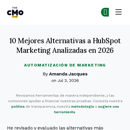
The CMO
Ún
Ún
Skip to main content
10 Mejores Alternativas a HubSpot
Marketing Analizadas en 2026
AUTOMATIZACIÓN DE MARKETING
By
Amanda Jacques
on Jul 3, 2026
Revisamos herramientas de manera independiente, y las
comisiones ayudan a financiar nuestras pruebas. Consulta nuestra
política
de transparencia, nuestra
metodología
o
sugiere una
herramienta
.
He revisado y evaluado las alternativas más