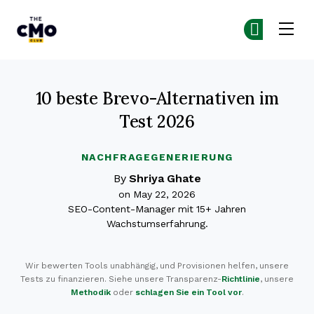
The CMO
Co
Co
Skip to main content
10 beste Brevo-Alternativen im
Test 2026
NACHFRAGEGENERIERUNG
By
Shriya Ghate
on May 22, 2026
SEO-Content-Manager mit 15+ Jahren
Wachstumserfahrung.
Wir bewerten Tools unabhängig, und Provisionen helfen, unsere
Tests zu finanzieren. Siehe unsere Transparenz-
Richtlinie
, unsere
Methodik
oder
schlagen Sie ein Tool vor
.