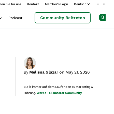
ben Sie für uns
Kontakt
Member's Login
Add us o
Follow
Community Beitreten
Podcast
Op
By
Melissa Glazar
on May 21, 2026
Bleib immer auf dem Laufenden zu Marketing &
Führung.
Werde Teil unserer Community