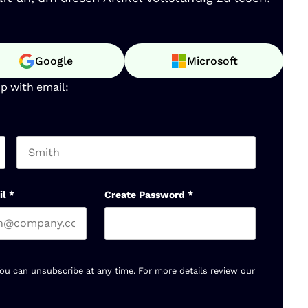
Google
Microsoft
up with email:
Last name
il
*
Create Password
*
You can unsubscribe at any time. For more details review our