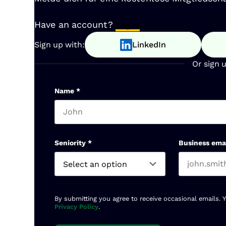
Have an account?
Log In
Sign up with:
LinkedIn
Or sign 
Name
*
First name
Seniority
*
Business ema
By submitting you agree to receive occasional emails. 
Privacy Policy
.