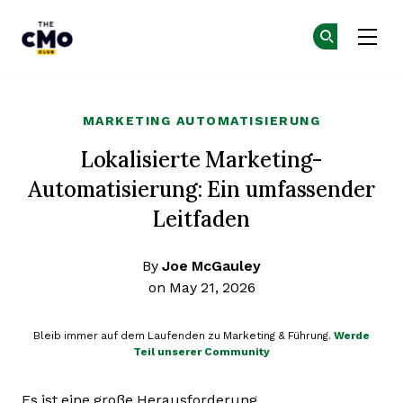
The CMO
Co
Co
Skip to main content
MARKETING AUTOMATISIERUNG
Lokalisierte Marketing-
Automatisierung: Ein umfassender
Leitfaden
By
Joe McGauley
on May 21, 2026
Bleib immer auf dem Laufenden zu Marketing & Führung.
Werde
Teil unserer Community
Es ist eine große Herausforderung,