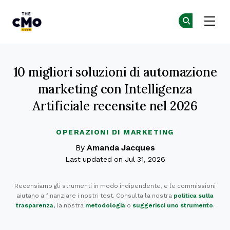
The CMO
Un
Un
Skip to main content
10 migliori soluzioni di automazione
marketing con Intelligenza
Artificiale recensite nel 2026
OPERAZIONI DI MARKETING
By
Amanda Jacques
Last updated on Jul 31, 2026
Recensiamo gli strumenti in modo indipendente, e le commissioni
aiutano a finanziare i nostri test. Consulta la nostra
politica sulla
trasparenza
, la nostra
metodologia
o
suggerisci uno strumento
.