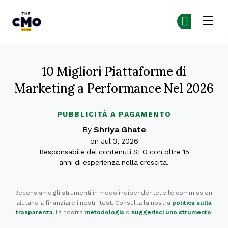
The CMO
Un
Un
Skip to main content
10 Migliori Piattaforme di
Marketing a Performance Nel 2026
PUBBLICITÀ A PAGAMENTO
By
Shriya Ghate
on Jul 3, 2026
Responsabile dei contenuti SEO con oltre 15
anni di esperienza nella crescita.
Recensiamo gli strumenti in modo indipendente, e le commissioni
aiutano a finanziare i nostri test. Consulta la nostra
politica sulla
trasparenza
, la nostra
metodologia
o
suggerisci uno strumento
.