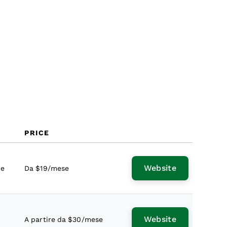
PRICE
Website
le
Da $19/mese
Website
A partire da $30/mese