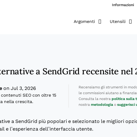
Informazioni
Argomenti
Utensili
lternative a SendGrid recensite nel
Recensiamo gli strumenti in modo
e
on Jul 3, 2026
le commissioni aiutano a finanziare
 contenuti SEO con oltre 15
Consulta la nostra
politica sulla
a nella crescita.
nostra
metodologia
o
suggerisci
tive a SendGrid più popolari e selezionato le migliori opzi
ail e l’esperienza dell’interfaccia utente.