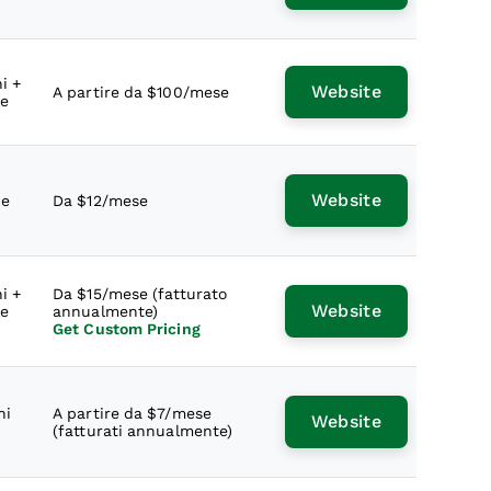
i +
Website
A partire da $100/mese
le
Website
le
Da $12/mese
i +
Da $15/mese (fatturato
Website
le
annualmente)
Get Custom Pricing
ni
A partire da $7/mese
Website
(fatturati annualmente)