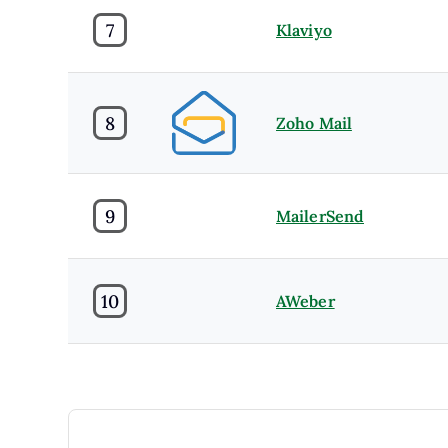
7
Klaviyo
8
Zoho Mail
9
MailerSend
10
AWeber