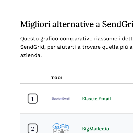
Migliori alternative a SendGr
Questo grafico comparativo riassume i dettag
SendGrid, per aiutarti a trovare quella più 
azienda.
TOOL
1
Elastic Email
2
BigMailer.io