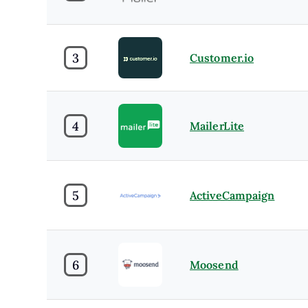
3
Customer.io
4
MailerLite
5
ActiveCampaign
6
Moosend