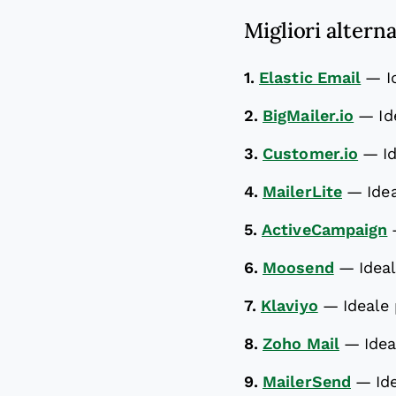
Migliori altern
1.
Elastic Email
—
I
2.
BigMailer.io
—
Id
3.
Customer.io
—
I
4.
MailerLite
—
Ide
5.
ActiveCampaign
6.
Moosend
—
Ideal
7.
Klaviyo
—
Ideale
8.
Zoho Mail
—
Idea
9.
MailerSend
—
Id