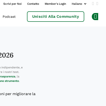
Scrivi per Noi
Contatto
Member's Login
Add us 
Follo
Unisciti Alla Community
Podcast
Op
 2026
 indipendente, e
 i nostri test.
 trasparenza
, la
 uno strumento
.
oni per migliorare la