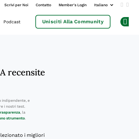
Scrivi per Noi
Contatto
Member's Login
Add us 
Follo
Unisciti Alla Community
Podcast
Op
IA recensite
 indipendente, e
 i nostri test.
 trasparenza
, la
 uno strumento
.
lezionato i migliori