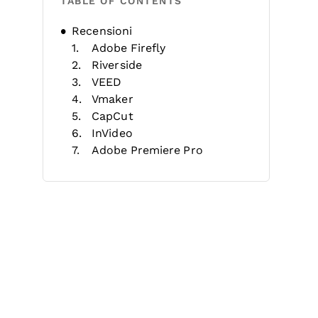
TABLE OF CONTENTS
Recensioni
Adobe Firefly
Riverside
VEED
Vmaker
CapCut
InVideo
Adobe Premiere Pro
Google Vids
Runway
OpusClip
Altri editor video con IA
Criteri di selezione
Funzionalità
Vantaggi
Costi e prezzi