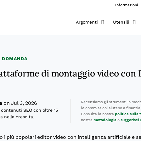
Informazioni
Argomenti
Utensili
A DOMANDA
iattaforme di montaggio video con 
Recensiamo gli strumenti in modo
e
on Jul 3, 2026
le commissioni aiutano a finanziare
 contenuti SEO con oltre 15
Consulta la nostra
politica sulla
a nella crescita.
nostra
metodologia
o
suggerisci
 i più popolari editor video con intelligenza artificiale e se