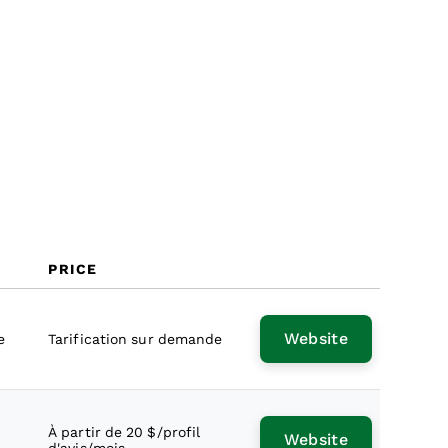
Coûts & Tarification
FAQ
PRICE
Website
e
Tarification sur demande
À partir de 20 $/profil
Website