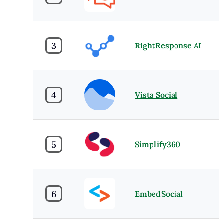
3
RightResponse AI
4
Vista Social
5
Simplify360
6
EmbedSocial