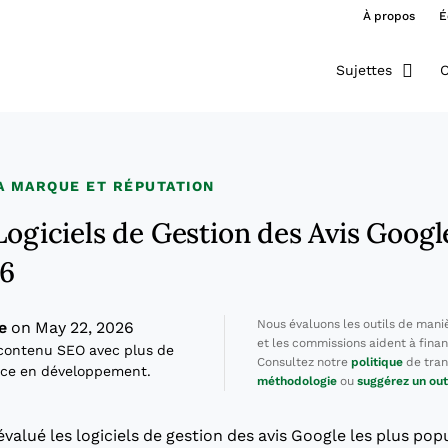
À propos
É
Sujettes
O
A MARQUE ET RÉPUTATION
Logiciels de Gestion des Avis Googl
26
Nous évaluons les outils de mani
e
on May 22, 2026
et les commissions aident à finan
contenu SEO avec plus de
Consultez notre
politique
de tran
nce en développement.
méthodologie
ou
suggérez un out
évalué les logiciels de gestion des avis Google les plus popul