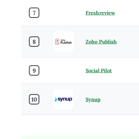
7
Freshreview
8
Zoho Publish
9
Social Pilot
10
Synup