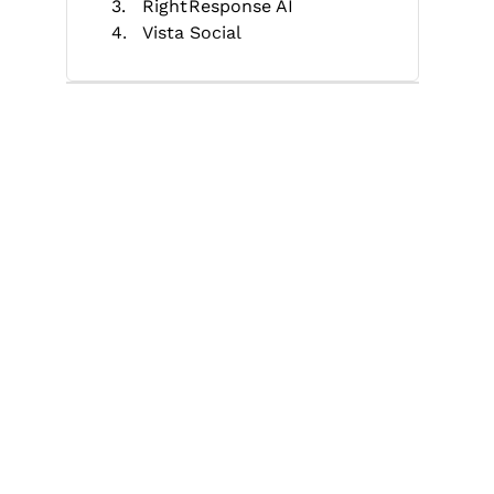
RightResponse AI
Vista Social
Simplify360
EmbedSocial
Freshreview
Zoho Publish
Social Pilot
Synup
Autres logiciels de gestion des
avis Google
Avis associés
Critères de sélection
Comment choisir
Tendances des Logiciels de
Gestion des Avis Google
Qu'est-ce que le Logiciel de
Gestion des Avis Google ?
Fonctionnalités
Avantages