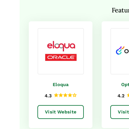
Featu
Eloqua
Opt
4.3
4.2
Visit Website
Visi