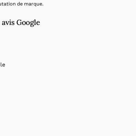
putation de marque.
s avis Google
le