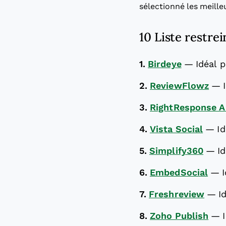
sélectionné les meille
10 Liste restrei
1.
Birdeye
—
Idéal p
2.
ReviewFlowz
—
3.
RightResponse A
4.
Vista Social
—
Id
5.
Simplify360
—
I
6.
EmbedSocial
—
7.
Freshreview
—
I
8.
Zoho Publish
—