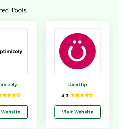
red Tools
imizely
Uberflip
4.3
t Website
Visit Website