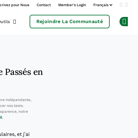
crivez pour Nous
Contact
Member's Login
Add us 
Follo
Rejoindre La Communauté
utils
Op
e Passés en
ère indépendante,
cer nos tests.
sparence, notre
il
.
aires, et j’ai