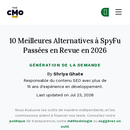
The CMO
Re
Re
Skip to main content
10 Meilleures Alternatives à SpyFu
Passées en Revue en 2026
GÉNÉRATION DE LA DEMANDE
By
Shriya Ghate
Responsable du contenu SEO avec plus de
15 ans d'expérience en développement.
Last updated on Jul 23, 2026
Nous évaluons les outils de manière indépendante, et les
commissions aident à financer nos tests. Consultez notre
politique
de transparence, notre
méthodologie
ou
suggérez un
outil
.