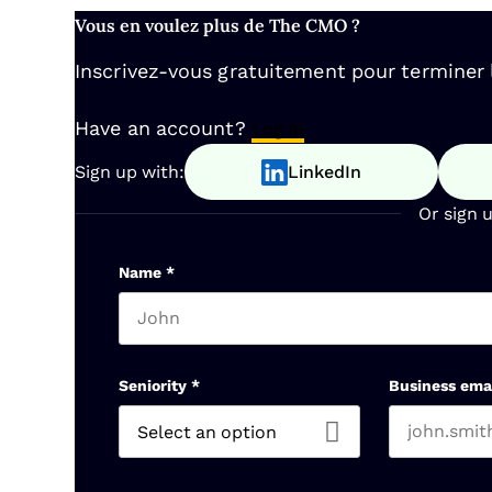
Vous en voulez plus de The CMO ?
Inscrivez-vous gratuitement pour terminer la
Have an account?
Log In
Sign up with:
LinkedIn
Or sign 
Name
*
First name
Seniority
*
Business ema