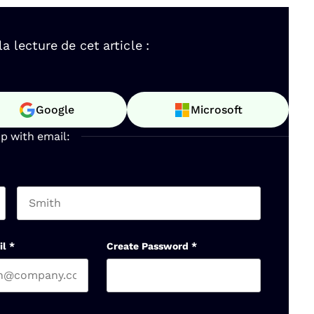
 lecture de cet article :
Google
Microsoft
up with email:
Last name
il
*
Create Password
*