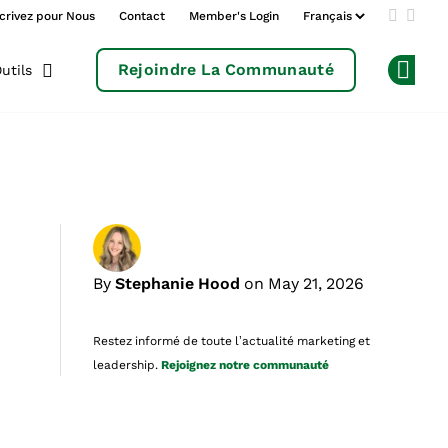
crivez pour Nous
Contact
Member's Login
Add us 
Follo
Rejoindre La Communauté
utils
Op
By
Stephanie Hood
on May 21, 2026
Restez informé de toute l’actualité marketing et
leadership.
Rejoignez notre communauté