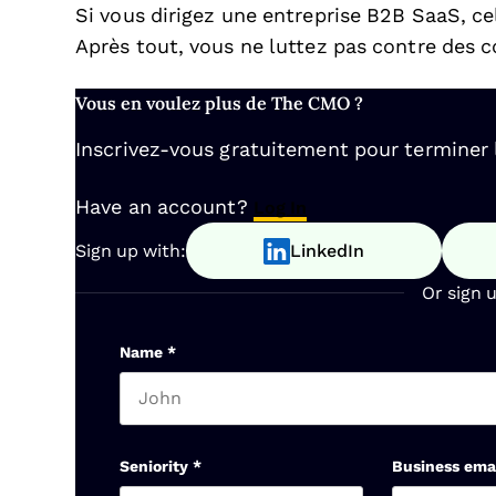
Si vous dirigez une entreprise B2B SaaS, c
Après tout, vous ne luttez pas contre des 
Vous en voulez plus de The CMO ?
Inscrivez-vous gratuitement pour terminer la
Have an account?
Log In
Sign up with:
LinkedIn
Or sign 
Name
*
First name
Seniority
*
Business ema