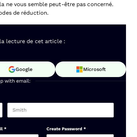
ela ne vous semble peut-être pas concerné.
codes de réduction.
 lecture de cet article :
Google
Microsoft
up with email:
Last name
il
*
Create Password
*